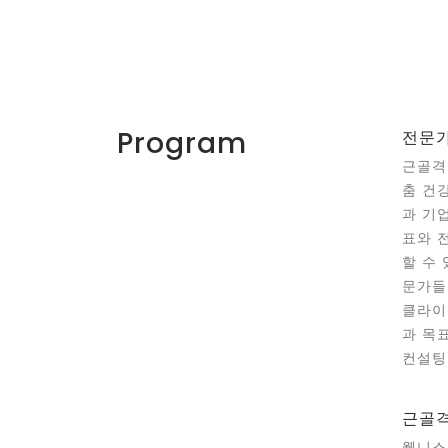
Program
전문가
근골격
춤 건
과 기
표와 
할 수
문가들
클라이
과 목
컨설팅
근골격
웰니스