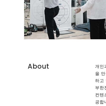
About
개인
을 
하고
부한
컨텐
공합