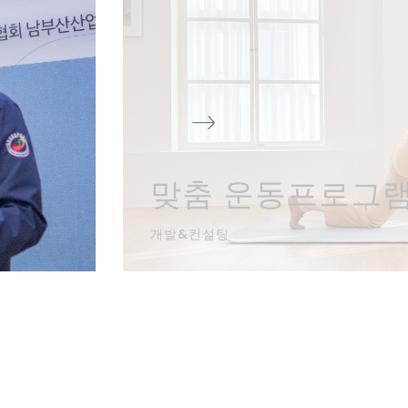
맞춤 운동프로그
개발&컨설팅